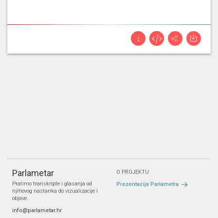
Parlametar
O PROJEKTU
Pratimo transkripte i glasanja od
Prezentacija Parlametra
njihovog nastanka do vizualizacije i
objave.
info@parlametar.hr