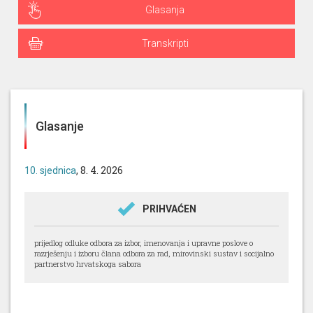
Glasanja
Transkripti
Glasanje
, 8. 4. 2026
10. sjednica
PRIHVAĆEN
prijedlog odluke odbora za izbor, imenovanja i upravne poslove o
razrješenju i izboru člana odbora za rad, mirovinski sustav i socijalno
partnerstvo hrvatskoga sabora