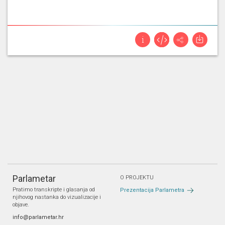
Parlametar
O PROJEKTU
Pratimo transkripte i glasanja od
Prezentacija Parlametra
njihovog nastanka do vizualizacije i
objave.
info@parlametar.hr