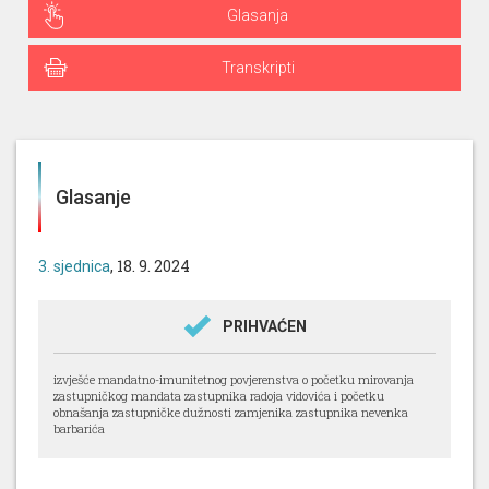
Glasanja
Transkripti
Glasanje
, 18. 9. 2024
3. sjednica
PRIHVAĆEN
izvješće mandatno-imunitetnog povjerenstva o početku mirovanja
zastupničkog mandata zastupnika radoja vidovića i početku
obnašanja zastupničke dužnosti zamjenika zastupnika nevenka
barbarića