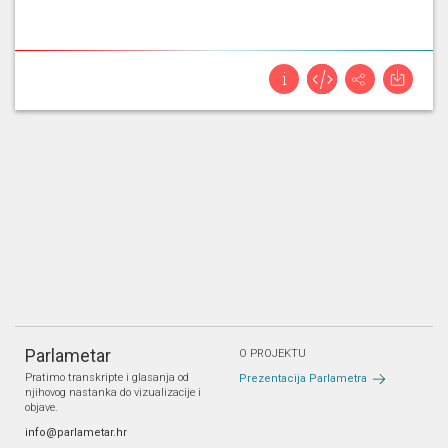
Parlametar
O PROJEKTU
Pratimo transkripte i glasanja od
Prezentacija Parlametra
njihovog nastanka do vizualizacije i
objave.
info@parlametar.hr