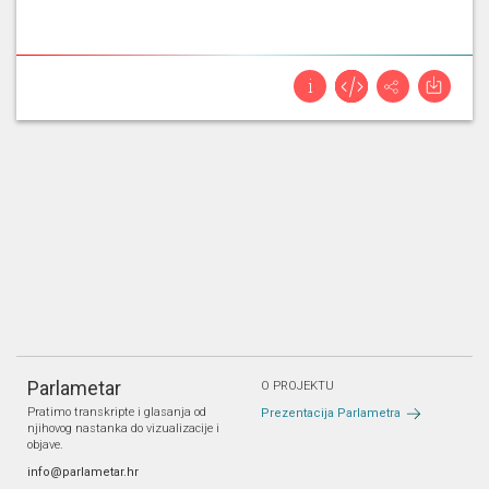
Parlametar
O PROJEKTU
Pratimo transkripte i glasanja od
Prezentacija Parlametra
njihovog nastanka do vizualizacije i
objave.
info@parlametar.hr