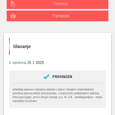
Glasanja
Transkripti
Glasanje
, 15. 1. 2025
5. sjednica
PRIHVAĆEN
prijedlog zakona o izmjeni zakona o plaći i drugim materijalnim
pravima pravosudnih dužnosnika, s konačnim prijedlogom zakona,
hitni postupak, prvo i drugo čitanje, p.z. br. 124 - predlagateljica : vlada
republike hrvatske