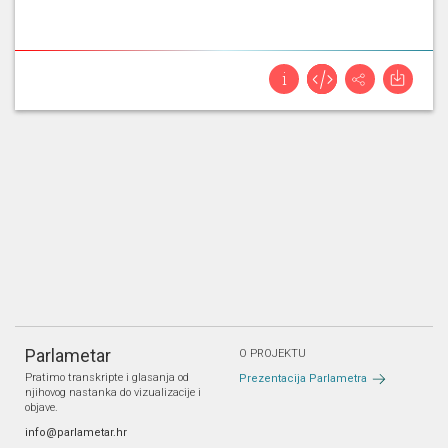
Parlametar
O PROJEKTU
Pratimo transkripte i glasanja od
Prezentacija Parlametra
njihovog nastanka do vizualizacije i
objave.
info@parlametar.hr