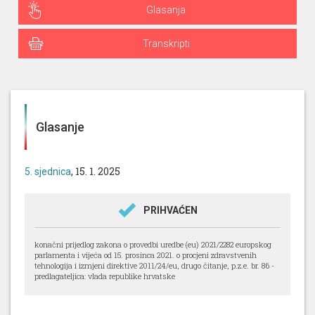
Glasanja
Transkripti
Glasanje
, 15. 1. 2025
5. sjednica
PRIHVAĆEN
konačni prijedlog zakona o provedbi uredbe (eu) 2021/2282 europskog
parlamenta i vijeća od 15. prosinca 2021. o procjeni zdravstvenih
tehnologija i izmjeni direktive 2011/24/eu, drugo čitanje, p.z.e. br. 86 -
predlagateljica: vlada republike hrvatske