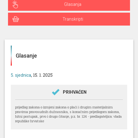
Glasanja
Transkripti
Glasanje
, 15. 1. 2025
5. sjednica
PRIHVAĆEN
prijedlog zakona o izmjeni zakona o plaći i drugim materijalnim
pravima pravosudnih dužnosnika, s konačnim prijedlogom zakona,
hitni postupak, prvo i drugo čitanje, p.z. br. 124 - predlagateljica: vlada
republike hrvatske