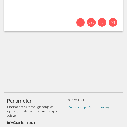
Parlametar
O PROJEKTU
Pratimo transkripte i glasanja od
Prezentacija Parlametra
njihovog nastanka do vizualizacije i
objave.
info@parlametar.hr