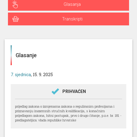
Glasanja
Transkripti
Glasanje
, 15. 9. 2025
7. sjednica
PRIHVAĆEN
prijedlog zakona o izmjenama zakona o reguliranim profesijama i
priznavanju inozemnih stručnih kvalifikacija, s konačnim
prijedlogom zakona, hitni postupak, prvo i drugo čitanje, p.z.e. br. 181 -
predlagateljica: vlada republike hrvatske