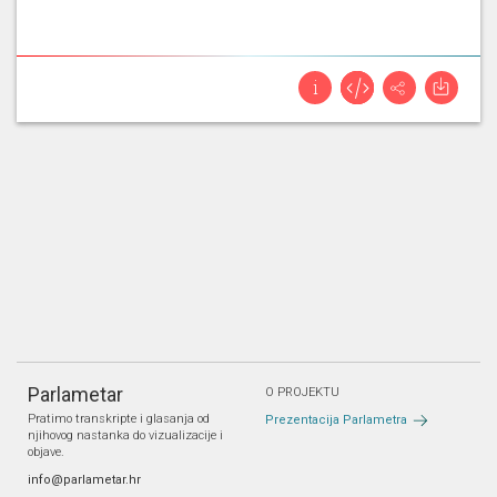
Parlametar
O PROJEKTU
Pratimo transkripte i glasanja od
Prezentacija Parlametra
njihovog nastanka do vizualizacije i
objave.
info@parlametar.hr