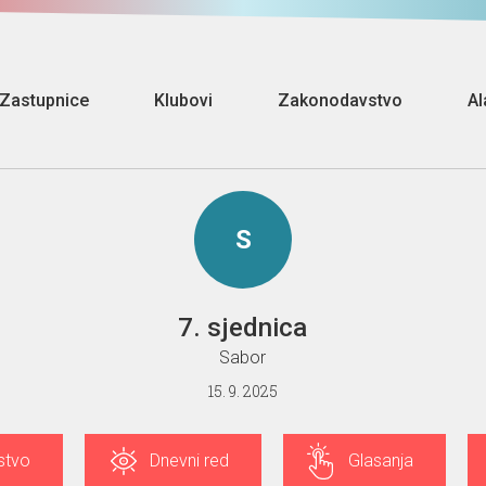
Zastupnice
Klubovi
Zakonodavstvo
Al
S
7. sjednica
Sabor
15. 9. 2025
stvo
Dnevni red
Glasanja