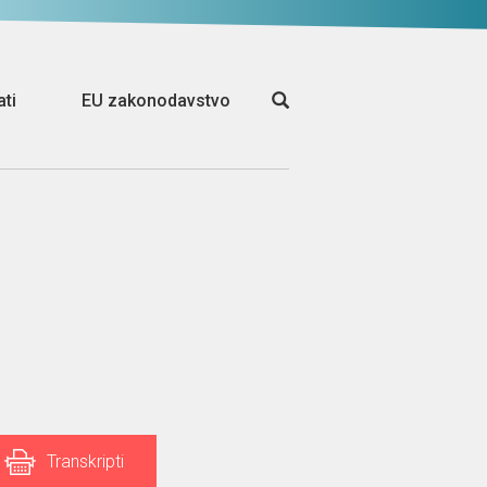
ati
EU zakonodavstvo
Transkripti