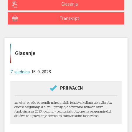
Glasanja
Transkripti
Glasanje
, 15. 9. 2025
7. sjednica
PRIHVAĆEN
izvještaj o radu obveznih mirovinskih fondova kojima upravlja pbz
croatia osiguranje d.d. za upravljanje obveznim mirovinskim
fondovima za 2023. godinu - podnositelj: pbz croatia osiguranje d.d.
društvo za upravljanje obveznim mirovinskim fondovima