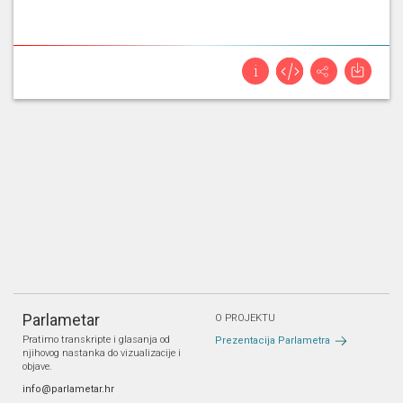
Parlametar
O PROJEKTU
Pratimo transkripte i glasanja od
Prezentacija Parlametra
njihovog nastanka do vizualizacije i
objave.
info@parlametar.hr